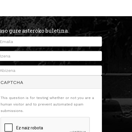
aso gure asteroko buletina.
CAPTCHA
This question is for testing whether or not you are a
human visitor and to prevent automated spam
submissions.