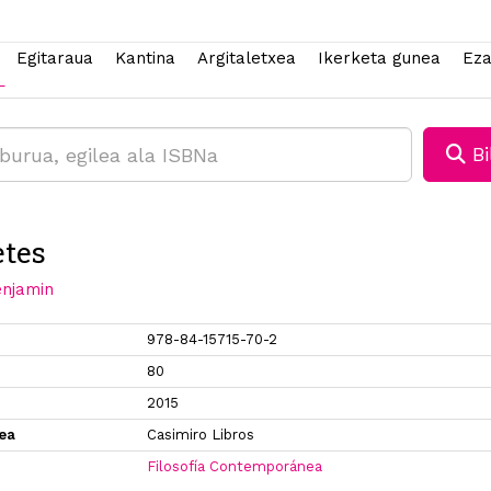
Egitaraua
Kantina
Argitaletxea
Ikerketa gunea
Eza
Bi
tes
enjamin
978-84-15715-70-2
80
2015
xea
Casimiro Libros
Filosofía Contemporánea