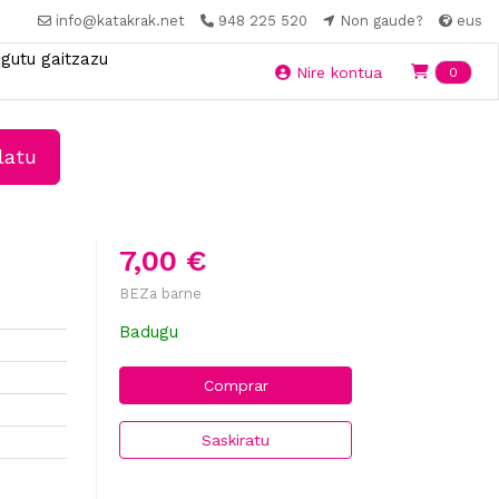
info@katakrak.net
948 225 520
Non gaude?
eus
gutu gaitzazu
Ite
Nire kontua
0
latu
7,00 €
BEZa barne
Badugu
Comprar
Saskiratu