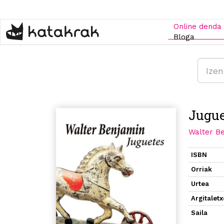
Skip
to
main
Online denda
content
Bloga
Jugue
Walter B
ISBN
Orriak
Urtea
Argitalet
Saila