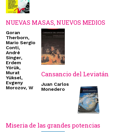
NUEVAS MASAS, NUEVOS MEDIOS
Goran
Therborn,
Mario Sergio
Conti,
André
Singer,
Erdem
Yörük,
Murat
Cansancio del Leviatán
Yüksel,
Evgeny
Juan Carlos
Morozov, W
Monedero
Miseria de las grandes potencias