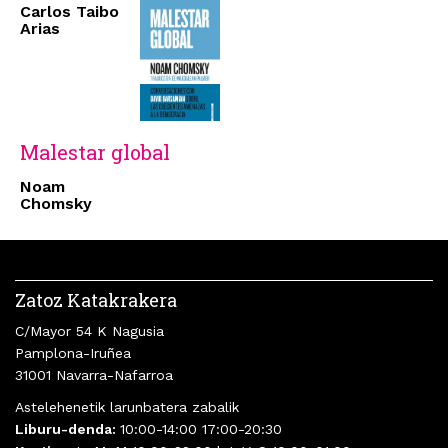
Carlos Taibo
Arias
Malestar global
Noam
Chomsky
Zatoz Katakrakera
C/Mayor 54 K Nagusia
Pamplona-Iruñea
31001 Navarra-Nafarroa
Astelehenetik larunbatera zabalik
Liburu-denda:
10:00-14:00 17:00-20:30