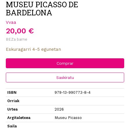
MUSEU PICASSO DE
BARDELONA
Vvaa
20,00 €
BEZa barne
Eskuragarri 4-5 egunetan
Comprar
Saskiratu
ISBN
979-13-990773-8-4
Orriak
Urtea
2026
Argitaletxea
Museu Picasso
Saila