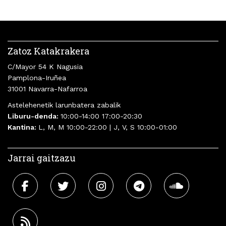
Zatoz Katakrakera
C/Mayor 54 K Nagusia
Pamplona-Iruñea
31001 Navarra-Nafarroa
Astelehenetik larunbatera zabalik
Liburu-denda:
10:00-14:00 17:00-20:30
Kantina:
L, M, M 10:00-22:00 | J, V, S 10:00-01:00
Jarrai gaitzazu