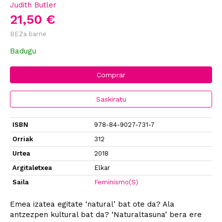
Judith Butler
21,50 €
BEZa barne
Badugu
Comprar
Saskiratu
ISBN
978-84-9027-731-7
Orriak
312
Urtea
2018
Argitaletxea
Elkar
Saila
Feminismo(S)
Emea izatea egitate ‘natural’ bat ote da? Ala
antzezpen kultural bat da? ‘Naturaltasuna’ bera ere