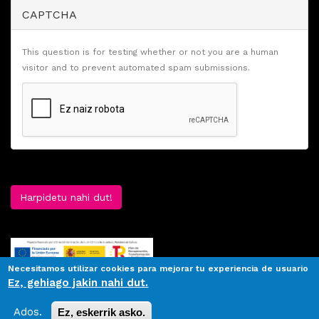
CAPTCHA
This question is for testing whether or not you are a human
visitor and to prevent automated spam submissions.
Harpidetu nahi dut!
Necesitamos utilizar cookies para mejorar tu experiencia de usuario
Ez, gehiago jakin nahi dut.
Ados.
Ez, eskerrik asko.