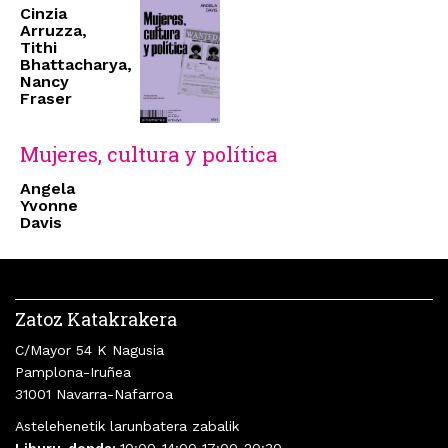
Cinzia
Arruzza,
Tithi
Bhattacharya,
Nancy
Fraser
Mujeres, cultura y política
Angela
Yvonne
Davis
Zatoz Katakrakera
C/Mayor 54 K Nagusia
Pamplona-Iruñea
31001 Navarra-Nafarroa
Astelehenetik larunbatera zabalik
Liburu-denda:
10:00-14:00 17:00-20:30