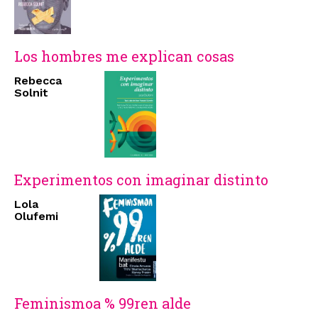
Los hombres me explican cosas
Rebecca
Solnit
Experimentos con imaginar distinto
Lola
Olufemi
Feminismoa % 99ren alde