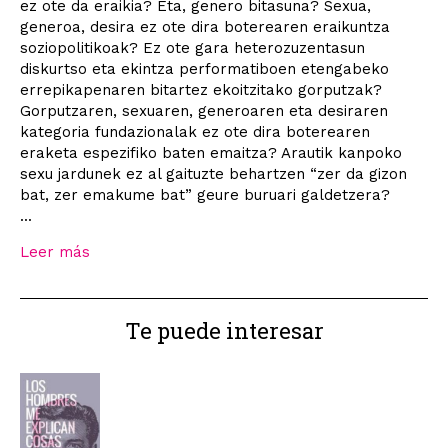
ez ote da eraikia? Eta, genero bitasuna? Sexua,
generoa, desira ez ote dira boterearen eraikuntza
soziopolitikoak? Ez ote gara heterozuzentasun
diskurtso eta ekintza performatiboen etengabeko
errepikapenaren bitartez ekoitzitako gorputzak?
Gorputzaren, sexuaren, generoaren eta desiraren
kategoria fundazionalak ez ote dira boterearen
eraketa espezifiko baten emaitza? Arautik kanpoko
sexu jardunek ez al gaituzte behartzen “zer da gizon
bat, zer emakume bat” geure buruari galdetzera?
...
Leer más
Te puede interesar