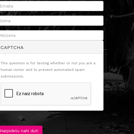
CAPTCHA
This question is for testing whether or not you are a
human visitor and to prevent automated spam
submissions.
Harpidetu nahi dut!