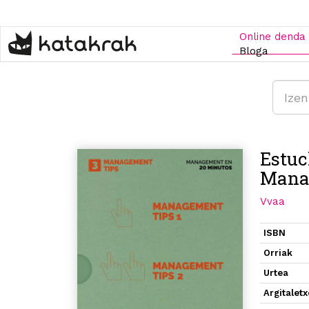
Skip
to
main
Online denda
content
Bloga
Estuc
Mana
Vvaa
ISBN
Orriak
Urtea
Argitalet