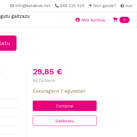
info@katakrak.net
948 225 520
Non gaude?
eus
gutu gaitzazu
Ite
Nire kontua
0
latu
:
29,85 €
BEZa barne
Eskuragarri 7 egunetan
Comprar
Saskiratu