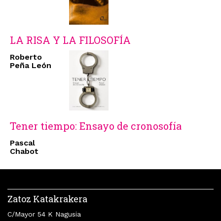
LA RISA Y LA FILOSOFÍA
Roberto
Peña León
Tener tiempo: Ensayo de cronosofía
Pascal
Chabot
Zatoz Katakrakera
C/Mayor 54 K Nagusia