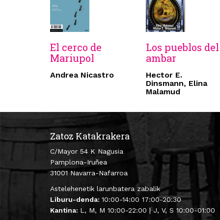
El cerco de
Los pueblos del
Mariupol
ambar
Andrea Nicastro
Hector E.
Dinsmann, Elina
Malamud
Zatoz Katakrakera
C/Mayor 54 K Nagusia
Pamplona-Iruñea
31001 Navarra-Nafarroa
Astelehenetik larunbatera zabalik
Liburu-denda:
10:00-14:00 17:00-20:30
Kantina:
L, M, M 10:00-22:00 | J, V, S 10:00-01:00