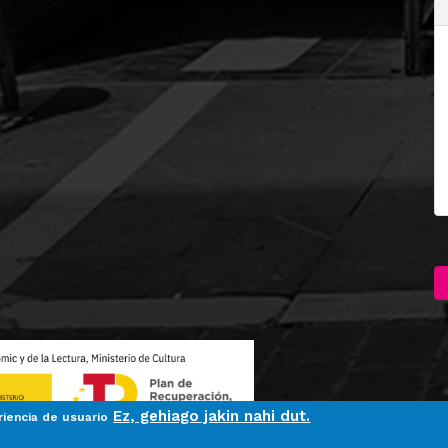
Ez, gehiago jakin nahi dut.
riencia de usuario