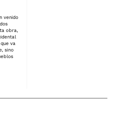
n venido
 dos
ta obra,
cidental
 que va
, sino
ueblos