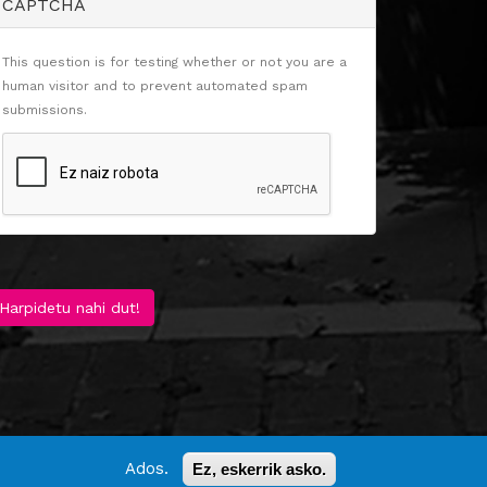
CAPTCHA
This question is for testing whether or not you are a
human visitor and to prevent automated spam
submissions.
Harpidetu nahi dut!
Ados.
Ez, eskerrik asko.