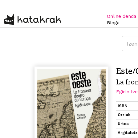
Skip
to
main
Online denda
content
Bloga
Este/
La fro
Egidio Ive
ISBN
Orriak
Urtea
Argitalet