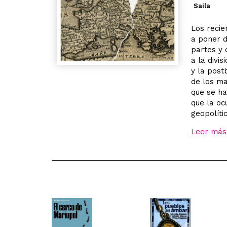
Saila
Los recie
a poner d
partes y 
a la divis
y la post
de los ma
que se ha
que la oc
geopolíti
Leer más