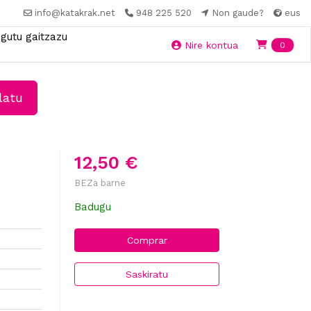
info@katakrak.net
948 225 520
Non gaude?
eus
gutu gaitzazu
Ite
Nire kontua
0
latu
12,50 €
BEZa barne
Badugu
Comprar
Saskiratu