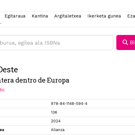
Egitaraua
Kantina
Argitaletxea
Ikerketa gunea
Eza
Bi
Oeste
ntera dentro de Europa
tic
978-84-1148-594-4
136
2024
xea
Alianza