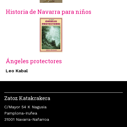
Historia de Navarra para niños
Ángeles protectores
Leo Kabal
Zatoz Katakrakera
C/Mayor 54 K Nagusia
Pamplona-Iruñea
31001 Navarra-Nafarroa