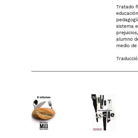
Tratado f
educación
pedagogí
sistema e
prejuicio
alumno de
medio de 
Traducci