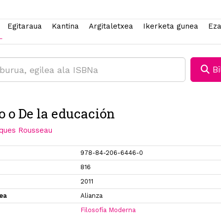
Egitaraua
Kantina
Argitaletxea
Ikerketa gunea
Eza
Bi
o o De la educación
ques Rousseau
978-84-206-6446-0
816
2011
xea
Alianza
Filosofía Moderna