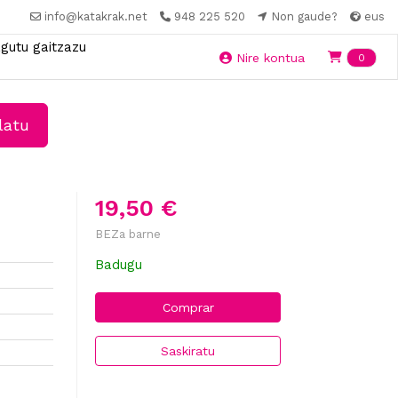
info@katakrak.net
948 225 520
Non gaude?
eus
gutu gaitzazu
Ite
Nire kontua
0
latu
19,50 €
BEZa barne
Badugu
Comprar
Saskiratu