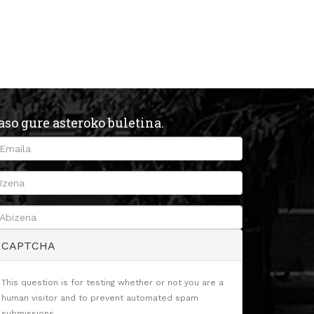
aso gure asteroko buletina.
CAPTCHA
This question is for testing whether or not you are a
human visitor and to prevent automated spam
submissions.