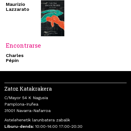
Maurizio
Lazzarato
Encontrarse
Charles
Pépin
Zatoz Katakrakera
C/Mayor 54 K Nagusia
Pamplona-Iruñea
31001 Navarra-Nafarroa
Astelehenetik larunbatera zabalik
Liburu-denda:
10:00-14:00 17:00-20:30