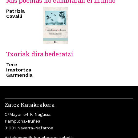
Mis poemas no cambiarán el mundo
Patrizia
Cavalli
Txoriak dira bederatzi
Tere
Irastortza
Garmendia
Zatoz Katakrakera
C/Mayor 54 K Nagusia
Pamplona-Iruñea
31001 Navarra-Nafarroa
Astelehenetik larunbatera zabalik