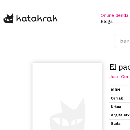
Skip
to
main
Online denda
content
Bloga
El pa
Juan Gom
ISBN
Orriak
Urtea
Argitalet
Saila