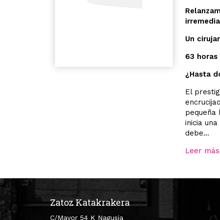
Relanzam
irremedia
Un ciruja
63 horas
¿Hasta d
El presti
encrucija
pequeña h
inicia un
debe...
Leer más
Zatoz Katakrakera
C/Mayor 54 K Nagusia