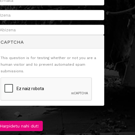
CAPTCHA
This question is for testing whether or not you are a
human visitor and to prevent automated spam
submissions.
Harpidetu nahi dut!