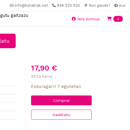
info@katakrak.net
948 225 520
Non gaude?
eus
gutu gaitzazu
Ite
Nire kontua
0
latu
17,90 €
BEZa barne
Eskuragarri 7 egunetan
Comprar
Saskiratu