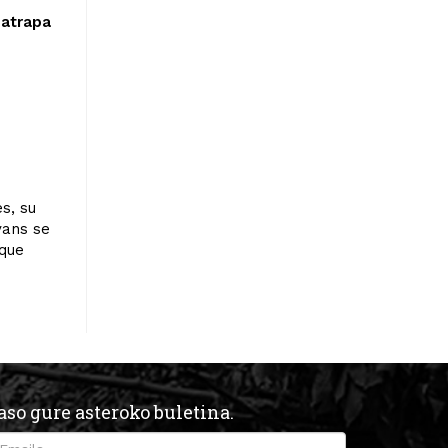
 atrapa
s, su
vans se
 que
aso gure asteroko buletina.