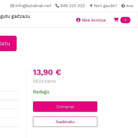
info@katakrak.net
948 225 520
Non gaude?
eus
gutu gaitzazu
Ite
Nire kontua
0
latu
13,90 €
BEZa barne
Badugu
Comprar
Saskiratu