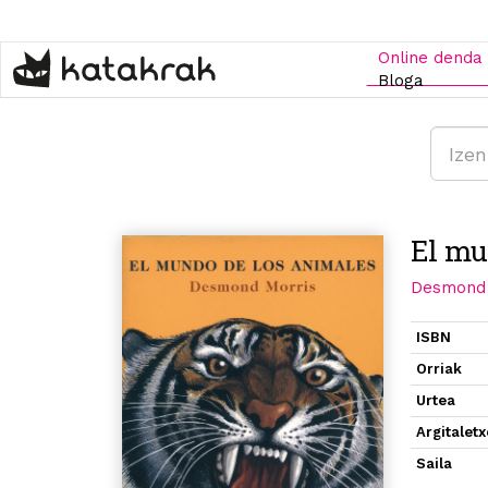
Skip
to
main
Online denda
content
Bloga
El mu
Desmond 
ISBN
Orriak
Urtea
Argitalet
Saila