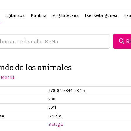
Egitaraua
Kantina
Argitaletxea
Ikerketa gunea
Eza
Bi
ndo de los animales
Morris
978-84-7844-587-5
200
2011
xea
Siruela
Biología