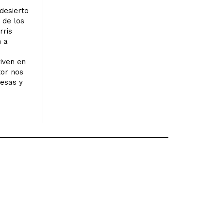
desierto
 de los
rris
n a
iven en
tor nos
esas y