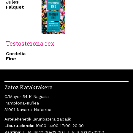
Jules
Falquet
Testosterona rex
Cordelia
Fine
Zatoz Katakrakera
C/Mayor 54 K Nagusia
Pamplona-Iruñea
31001 Navarra-Nafarroa
Astelehenetik larunbatera zabalik
Liburu-denda:
10:00-14:00 17:00-20:30
Kantina:
L, M, M 10:00-22:00 | J, V, S 10:00-01:00