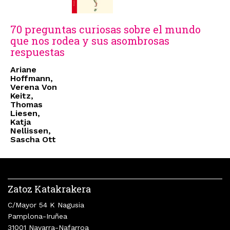
70 preguntas curiosas sobre el mundo
que nos rodea y sus asombrosas
respuestas
Ariane
Hoffmann,
Verena Von
Keitz,
Thomas
Liesen,
Katja
Nellissen,
Sascha Ott
Zatoz Katakrakera
C/Mayor 54 K Nagusia
Pamplona-Iruñea
31001 Navarra-Nafarroa