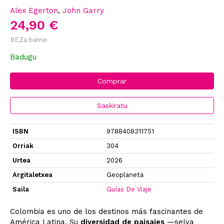
Alex Egerton
,
John Garry
24,90 €
BEZa barne
Badugu
Comprar
Saskiratu
ISBN
9788408311751
Orriak
304
Urtea
2026
Argitaletxea
Geoplaneta
Saila
Guías De Viaje
Colombia es uno de los destinos más fascinantes de
América Latina. Su
diversidad de paisajes
—selva