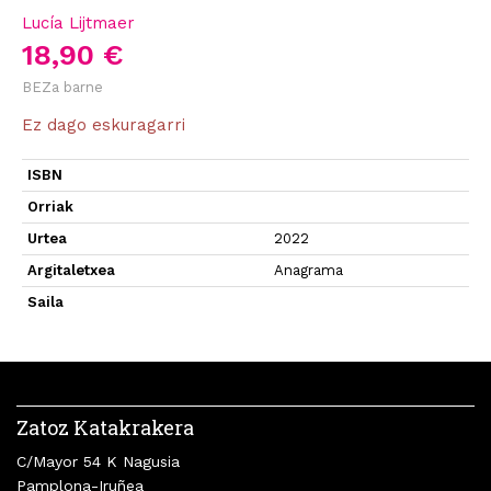
Lucía Lijtmaer
18,90 €
BEZa barne
Ez dago eskuragarri
ISBN
Orriak
Urtea
2022
Argitaletxea
Anagrama
Saila
Zatoz Katakrakera
C/Mayor 54 K Nagusia
Pamplona-Iruñea