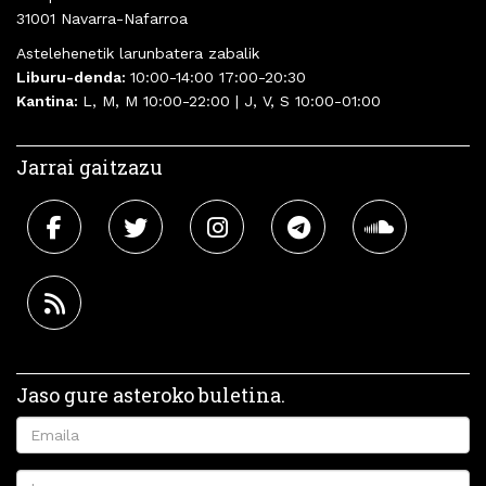
31001 Navarra-Nafarroa
Astelehenetik larunbatera zabalik
Liburu-denda:
10:00-14:00 17:00-20:30
Kantina:
L, M, M 10:00-22:00 | J, V, S 10:00-01:00
Jarrai gaitzazu
Jaso gure asteroko buletina.