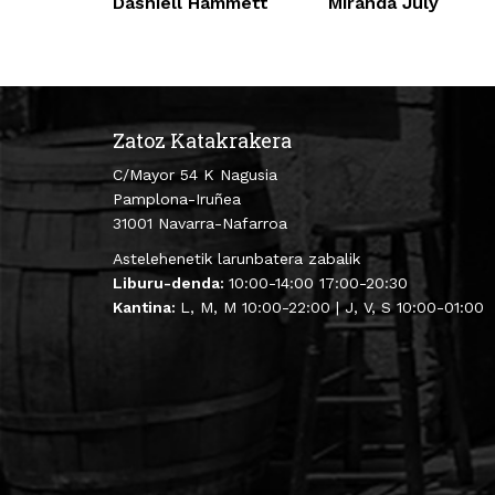
Dashiell Hammett
Miranda July
Zatoz Katakrakera
C/Mayor 54 K Nagusia
Pamplona-Iruñea
31001 Navarra-Nafarroa
Astelehenetik larunbatera zabalik
Liburu-denda:
10:00-14:00 17:00-20:30
Kantina:
L, M, M 10:00-22:00 | J, V, S 10:00-01:00