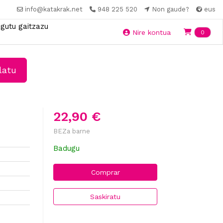
info@katakrak.net
948 225 520
Non gaude?
eus
gutu gaitzazu
Ite
Nire kontua
0
latu
22,90 €
BEZa barne
Badugu
Comprar
Saskiratu