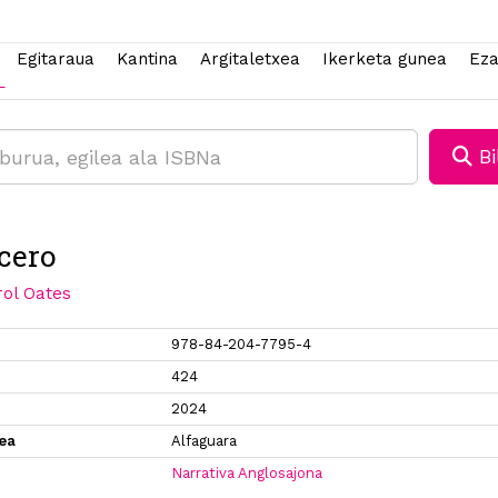
Egitaraua
Kantina
Argitaletxea
Ikerketa gunea
Eza
Bi
cero
rol Oates
978-84-204-7795-4
424
2024
xea
Alfaguara
Narrativa Anglosajona