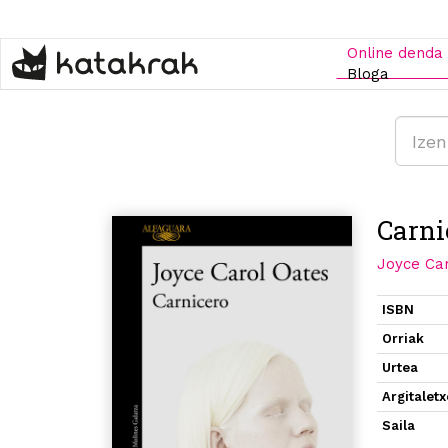
Skip
to
main
Online denda
content
Bloga
Carni
Joyce Ca
ISBN
Orriak
Urtea
Argitalet
Saila