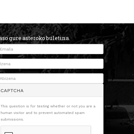
aso gure asteroko buletina.
CAPTCHA
This question is for testing whether or not you are a
human visitor and to prevent automated spam
submissions.