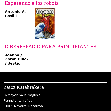
Esperando a los robots
Antonio A.
Casilli
CIBERESPACIO PARA PRINCIPIANTES
Joanna /
Zoran Buick
/ Jevtic
Zatoz Katakrakera
C/Mayor 54 K Nagusia
Pamplona-Iruñea
31001 Navarra-Nafarroa