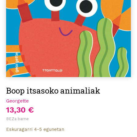
Boop itsasoko animaliak
Georgette
13,30 €
BEZa barne
Eskuragarri 4-5 egunetan