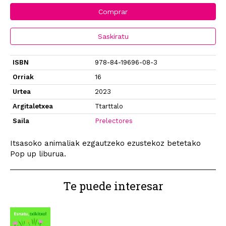
Comprar
Saskiratu
ISBN
978-84-19696-08-3
Orriak
16
Urtea
2023
Argitaletxea
Ttarttalo
Saila
Prelectores
Itsasoko animaliak ezgautzeko ezustekoz betetako
Pop up liburua.
Te puede interesar