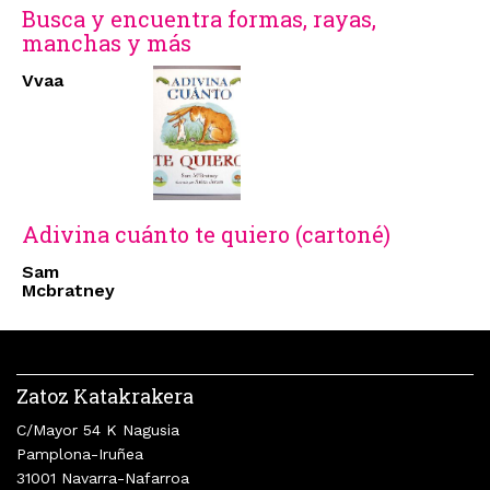
Busca y encuentra formas, rayas,
manchas y más
Vvaa
Adivina cuánto te quiero (cartoné)
Sam
Mcbratney
Zatoz Katakrakera
C/Mayor 54 K Nagusia
Pamplona-Iruñea
31001 Navarra-Nafarroa