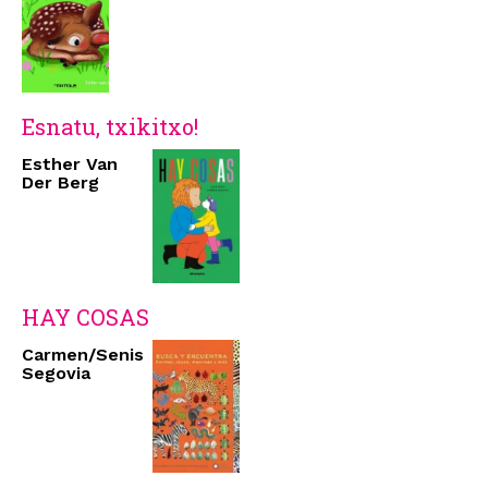
Esnatu, txikitxo!
Esther Van
Der Berg
HAY COSAS
Carmen/Senis
Segovia