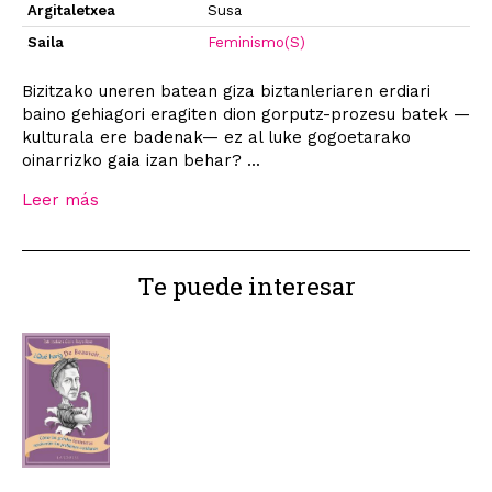
Argitaletxea
Susa
Saila
Feminismo(S)
Bizitzako uneren batean giza biztanleriaren erdiari
baino gehiagori eragiten dion gorputz-prozesu batek —
kulturala ere badenak— ez al luke gogoetarako
oinarrizko gaia izan behar? ...
Leer más
Te puede interesar