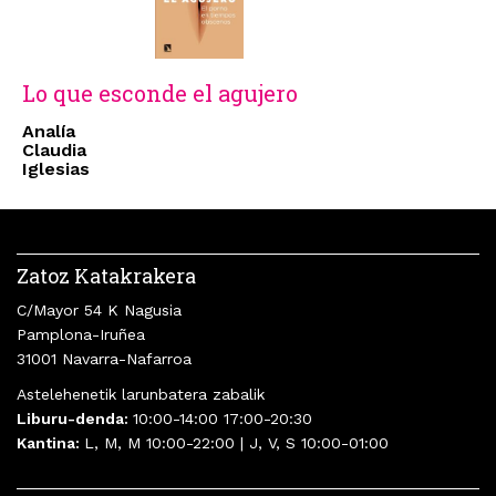
Lo que esconde el agujero
Analía
Claudia
Iglesias
Zatoz Katakrakera
C/Mayor 54 K Nagusia
Pamplona-Iruñea
31001 Navarra-Nafarroa
Astelehenetik larunbatera zabalik
Liburu-denda:
10:00-14:00 17:00-20:30
Kantina:
L, M, M 10:00-22:00 | J, V, S 10:00-01:00