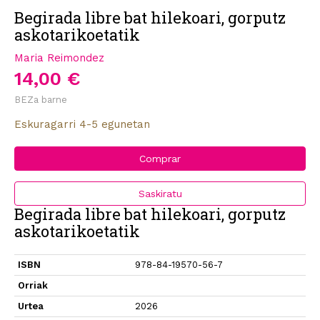
Begirada libre bat hilekoari, gorputz
askotarikoetatik
Maria Reimondez
14,00 €
BEZa barne
Eskuragarri 4-5 egunetan
Comprar
Saskiratu
Begirada libre bat hilekoari, gorputz
askotarikoetatik
ISBN
978-84-19570-56-7
Orriak
Urtea
2026