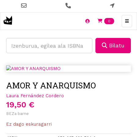
Skip
to
main
Items en t
0
content
Bilatu
AMOR Y ANARQUISMO
Laura Fernández Cordero
19,50 €
BEZa barne
Ez dago eskuragarri