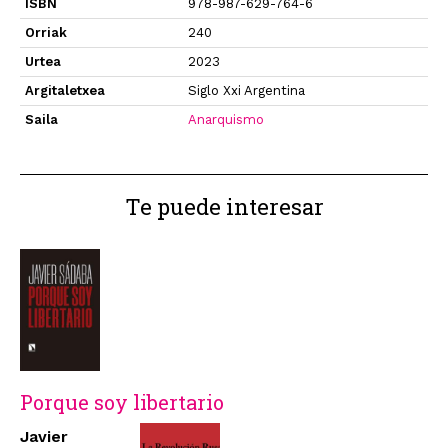
ISBN
978-987-629-764-6
Orriak
240
Urtea
2023
Argitaletxea
Siglo Xxi Argentina
Saila
Anarquismo
Te puede interesar
Porque soy libertario
Javier