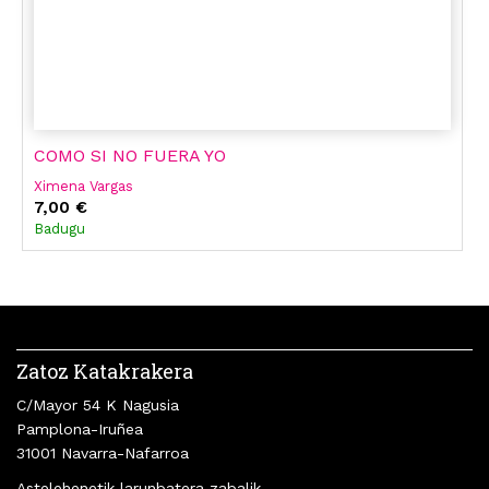
COMO SI NO FUERA YO
Ximena Vargas
7,00 €
Badugu
Zatoz Katakrakera
C/Mayor 54 K Nagusia
Pamplona-Iruñea
31001 Navarra-Nafarroa
Astelehenetik larunbatera zabalik