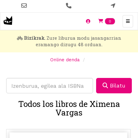
Skip
to
main
Items en t
0
content
Bizikrak.
Zure liburua modu jasangarrian
eramango dizugu 48 orduan.
Online denda
Bilatu
Todos los libros de Ximena
Vargas