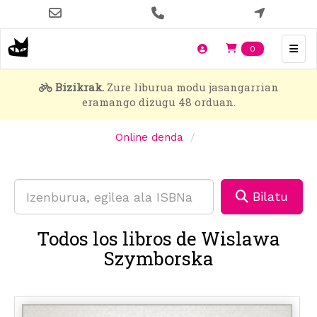
Skip
to
main
Items en t
0
content
Bizikrak.
Zure liburua modu jasangarrian
eramango dizugu 48 orduan.
Online denda
Bilatu
Todos los libros de Wislawa
Szymborska