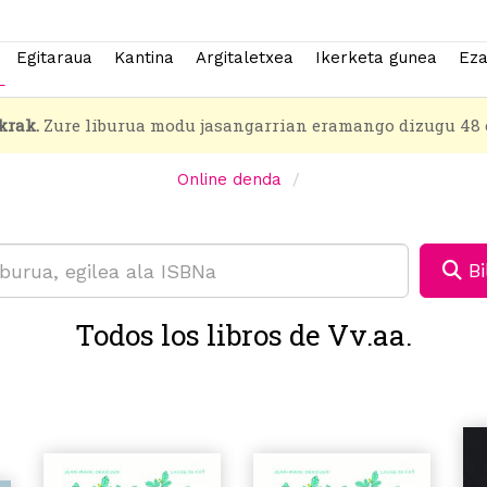
Egitaraua
Kantina
Argitaletxea
Ikerketa gunea
Eza
krak.
Zure liburua modu jasangarrian eramango dizugu 48 
Online denda
Bi
Todos los libros de Vv.aa.