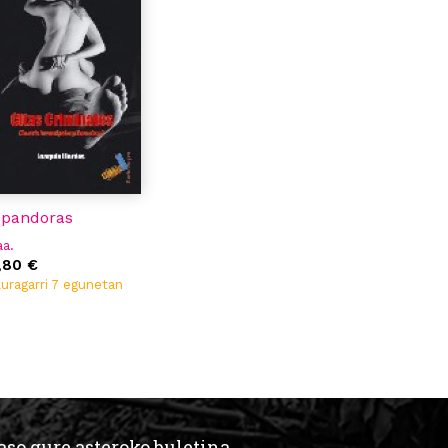
 pandoras
aa.
,80 €
uragarri 7 egunetan
aso gure asteroko buletina.