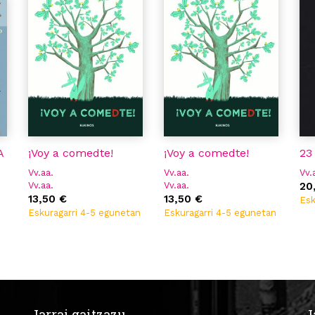
A
¡Voy a comedte!
¡Voy a comedte!
23
Vv.aa.
Vv.aa.
Vv.
Vv.aa.
Vv.aa.
20
13,50 €
13,50 €
Esk
Eskuragarri 4-5 egunetan
Eskuragarri 4-5 egunetan
Jarrai gaitzazu
J