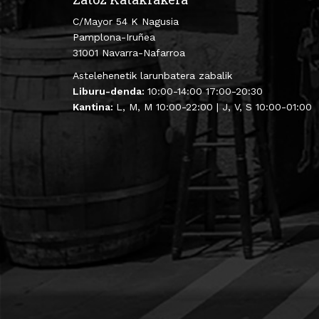
C/Mayor 54 K Nagusia
Pamplona-Iruñea
31001 Navarra-Nafarroa
Astelehenetik larunbatera zabalik
Liburu-denda:
10:00-14:00 17:00-20:30
Kantina:
L, M, M 10:00-22:00 | J, V, S 10:00-01:00