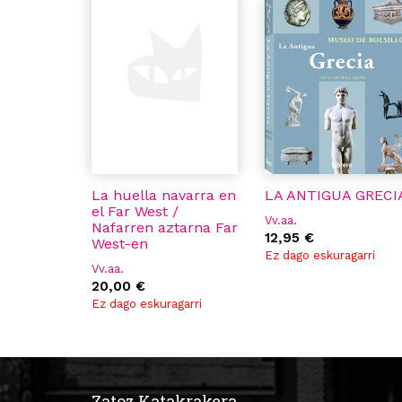
La huella navarra en
LA ANTIGUA GRECI
el Far West /
Vv.aa.
Nafarren aztarna Far
12,95 €
West-en
Ez dago eskuragarri
Vv.aa.
20,00 €
Ez dago eskuragarri
Zatoz Katakrakera