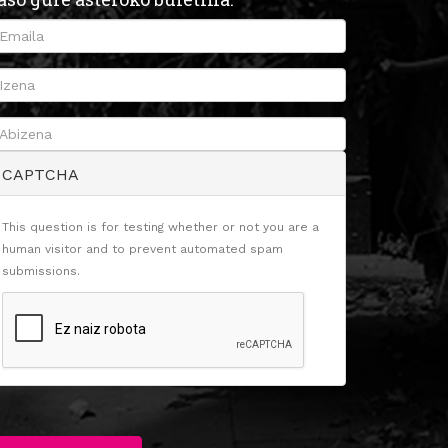
CAPTCHA
This question is for testing whether or not you are a
human visitor and to prevent automated spam
submissions.