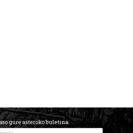
aso gure asteroko buletina.