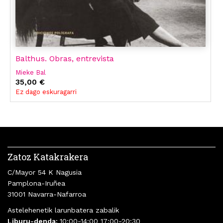
Balthus. Obras, entrevista
Mieke Bal
35,00 €
Ez dago eskuragarri
Zatoz Katakrakera
C/Mayor 54 K Nagusia
Pamplona-Iruñea
31001 Navarra-Nafarroa
Astelehenetik larunbatera zabalik
Liburu-denda:
10:00-14:00 17:00-20:30