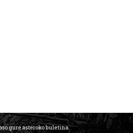
aso gure asteroko buletina.