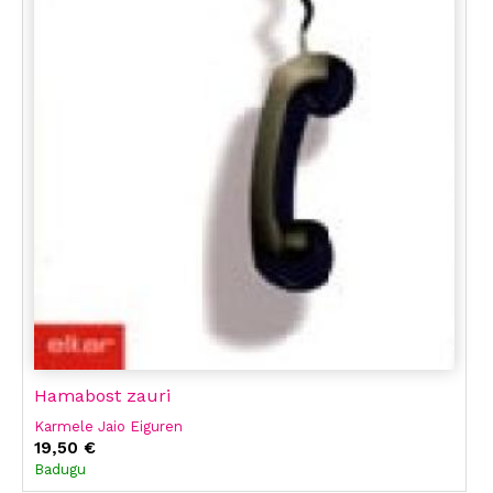
Hamabost zauri
Karmele Jaio Eiguren
19,50 €
Badugu