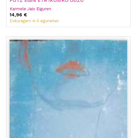
PUTZ EGIN ETA IKUSIKO DUZU
Karmele Jaio Eiguren
14,96 €
Eskuragarri 4-5 egunetan