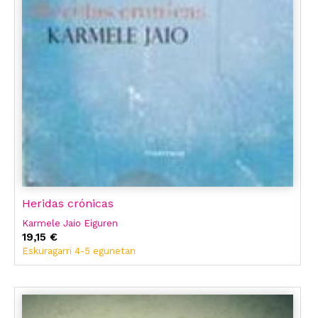
Heridas crónicas
Karmele Jaio Eiguren
19,15 €
Eskuragarri 4-5 egunetan