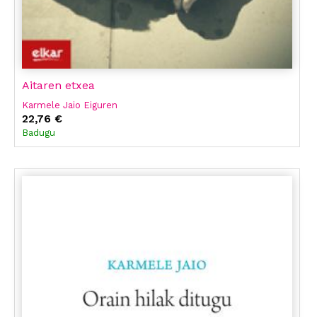
Aitaren etxea
Karmele Jaio Eiguren
22,76 €
Badugu