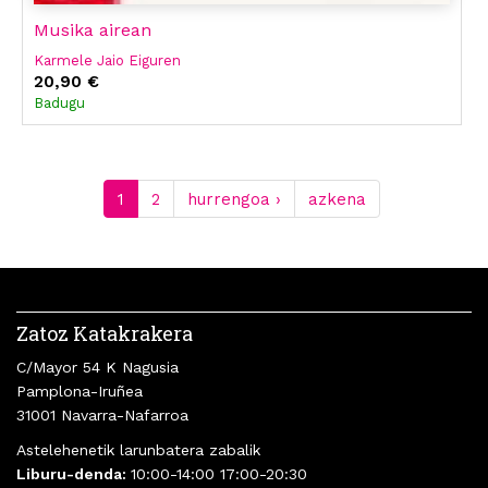
Musika airean
Karmele Jaio Eiguren
20,90 €
Badugu
1
2
hurrengoa ›
azkena
Zatoz Katakrakera
C/Mayor 54 K Nagusia
Pamplona-Iruñea
31001 Navarra-Nafarroa
Astelehenetik larunbatera zabalik
Liburu-denda:
10:00-14:00 17:00-20:30