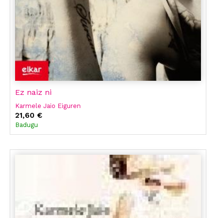
Ez naiz ni
Karmele Jaio Eiguren
21,60 €
Badugu