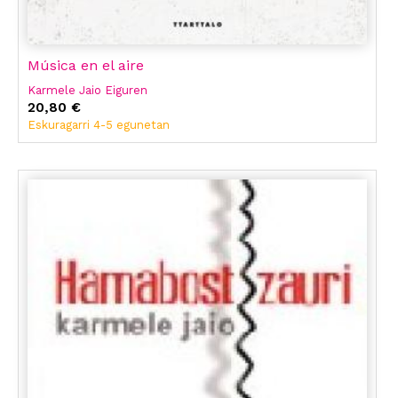
Música en el aire
Karmele Jaio Eiguren
20,80 €
Eskuragarri 4-5 egunetan