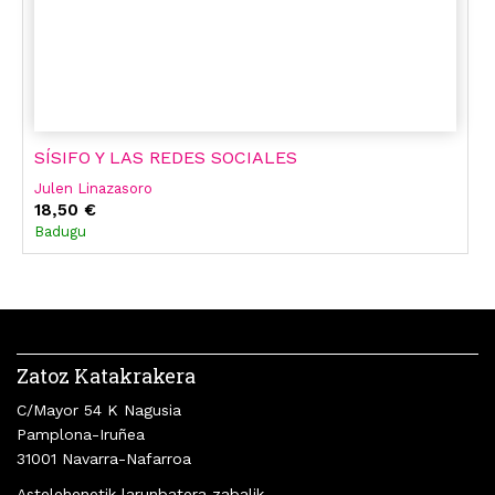
SÍSIFO Y LAS REDES SOCIALES
Julen Linazasoro
18,50 €
Badugu
Zatoz Katakrakera
C/Mayor 54 K Nagusia
Pamplona-Iruñea
31001 Navarra-Nafarroa
Astelehenetik larunbatera zabalik