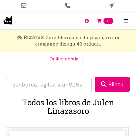
Skip
to
main
Items en t
0
content
Bizikrak.
Zure liburua modu jasangarrian
eramango dizugu 48 orduan.
Online denda
Bilatu
Todos los libros de Julen
Linazasoro