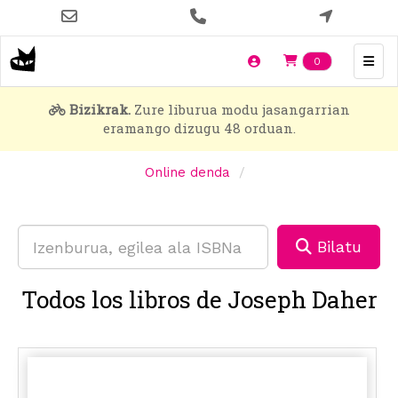
Skip
to
main
Items en t
0
content
Bizikrak.
Zure liburua modu jasangarrian
eramango dizugu 48 orduan.
Online denda
Bilatu
Todos los libros de Joseph Daher