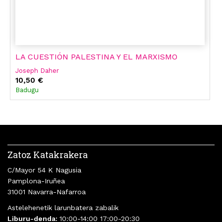
LA CUESTIÓN PALESTINA Y EL MARXISMO
Joseph Daher
10,50 €
Badugu
Zatoz Katakrakera
C/Mayor 54 K Nagusia
Pamplona-Iruñea
31001 Navarra-Nafarroa
Astelehenetik larunbatera zabalik
Liburu-denda:
10:00-14:00 17:00-20:30