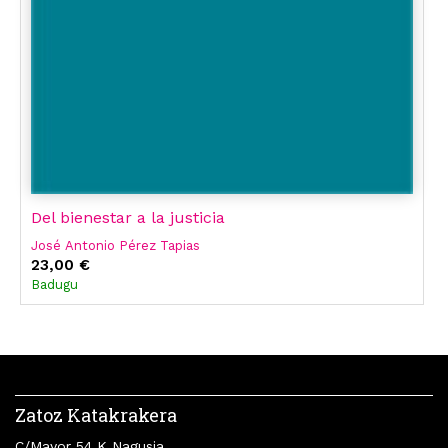
Del bienestar a la justicia
José Antonio Pérez Tapias
23,00 €
Badugu
Zatoz Katakrakera
C/Mayor 54 K Nagusia