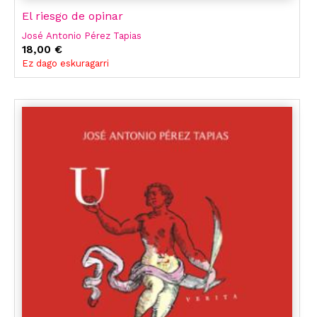
El riesgo de opinar
José Antonio Pérez Tapias
18,00 €
Ez dago eskuragarri