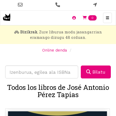
Skip
to
main
Items en t
0
content
Bizikrak.
Zure liburua modu jasangarrian
eramango dizugu 48 orduan.
Online denda
Bilatu
Todos los libros de José Antonio
Pérez Tapias