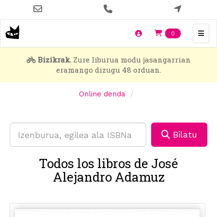
Skip
to
main
Items en t
0
content
Bizikrak.
Zure liburua modu jasangarrian
eramango dizugu 48 orduan.
Online denda
Bilatu
Todos los libros de José
Alejandro Adamuz