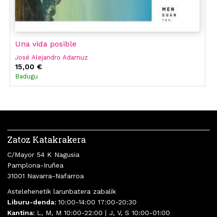
Una vida posible
José Alejandro Adamuz
15,00 €
Badugu
Zatoz Katakrakera
C/Mayor 54 K Nagusia
Pamplona-Iruñea
31001 Navarra-Nafarroa
Astelehenetik larunbatera zabalik
Liburu-denda:
10:00-14:00 17:00-20:30
Kantina:
L, M, M 10:00-22:00 | J, V, S 10:00-01:00