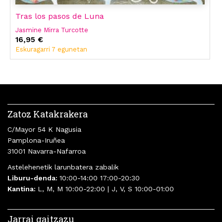
Tras los pasos de Luna
Jasmine Mirra Turcotte
16,95 €
Eskuragarri 7 egunetan
Zatoz Katakrakera
C/Mayor 54 K Nagusia
Pamplona-Iruñea
31001 Navarra-Nafarroa
Astelehenetik larunbatera zabalik
Liburu-denda:
10:00-14:00 17:00-20:30
Kantina:
L, M, M 10:00-22:00 | J, V, S 10:00-01:00
Jarrai gaitzazu