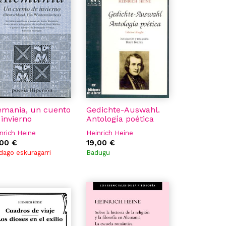
emania, un cuento
Gedichte-Auswahl.
 invierno
Antología poética
nrich Heine
Heinrich Heine
,00 €
19,00 €
dago eskuragarri
Badugu