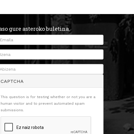
aso gure asteroko buletina.
CAPTCHA
This question is for testing whether or not you are a
human visitor and to prevent automated spam
submissions.