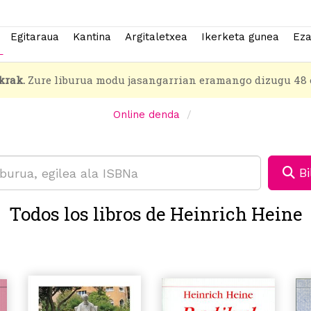
Egitaraua
Kantina
Argitaletxea
Ikerketa gunea
Eza
krak.
Zure liburua modu jasangarrian eramango dizugu 48 
Online denda
Bi
Todos los libros de Heinrich Heine