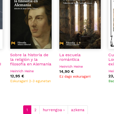
Sobre la historia de
La escuela
Cu
la religión y la
romántica
Lo
I
filosofía en Alemania
exi
Heinrich Heine
Heinrich Heine
14,90 €
Hei
12,95 €
23
Ez dago eskuragarri
Eskuragarri 2-3 egunetan
Ba
1
2
hurrengoa ›
azkena