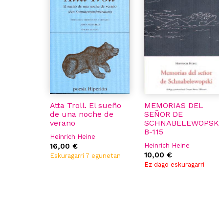
Atta Troll. El sueño
MEMORIAS DEL
de una noche de
SEÑOR DE
verano
SCHNABELEWOPSK
B-115
Heinrich Heine
16,00 €
Heinrich Heine
10,00 €
Eskuragarri 7 egunetan
Ez dago eskuragarri