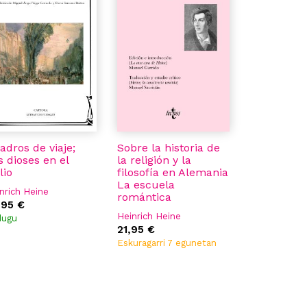
adros de viaje;
Sobre la historia de
s dioses en el
la religión y la
lio
filosofía en Alemania
La escuela
nrich Heine
romántica
,95 €
Heinrich Heine
dugu
21,95 €
Eskuragarri 7 egunetan