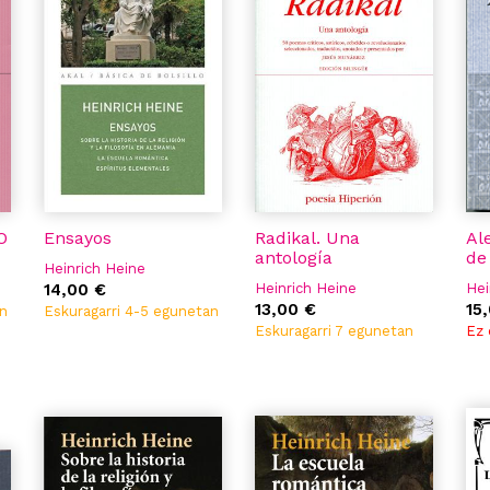
O
Ensayos
Radikal. Una
Al
antología
de
Heinrich Heine
14,00 €
Heinrich Heine
Hei
13,00 €
15
an
Eskuragarri 4-5 egunetan
Eskuragarri 7 egunetan
Ez 