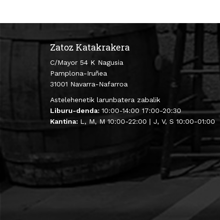
Zatoz Katakrakera
C/Mayor 54 K Nagusia
Pamplona-Iruñea
31001 Navarra-Nafarroa
Astelehenetik larunbatera zabalik
Liburu-denda:
10:00-14:00 17:00-20:30
Kantina:
L, M, M 10:00-22:00 | J, V, S 10:00-01:00