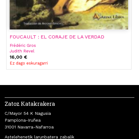
FOUCAULT : EL CORAJE DE LA VERDAD
Frédéric Gros
Judith Revel
Philippe Artières
16,00 €
Frédériccoord. Gros
Ez dago eskuragarri
Zatoz Katakrakera
C/Mayor 54 K Nagusia
Pamplona-Iruñea
31001 Navarra-Nafarroa
Astelehenetik larunbatera zabalik