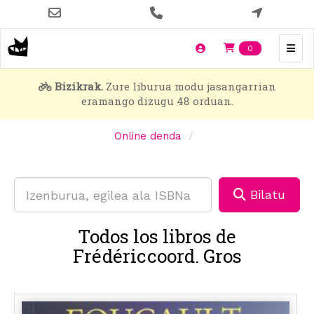
Skip
to
main
Items en t
0
content
Bizikrak.
Zure liburua modu jasangarrian
eramango dizugu 48 orduan.
Online denda
Bilatu
Todos los libros de
Frédériccoord. Gros