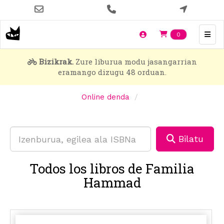
Skip
to
main
Items en t
0
content
Bizikrak.
Zure liburua modu jasangarrian
eramango dizugu 48 orduan.
Online denda
Bilatu
Todos los libros de Familia
Hammad