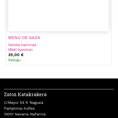
MENÚ DE GAZA
Familia Hammad
Mikel Ayestran
35,00 €
Badugu
Zatoz Katakrakera
C/Mayor 54 K Nagusia
Pamplona-Iruñea
31001 Navarra-Nafarroa