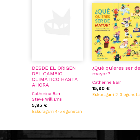
DESDE EL ORIGEN
¿Qué quieres ser d
DEL CAMBIO
mayor?
CLIMÁTICO HASTA
Catherine Barr
AHORA
15,90 €
Catherine Barr
Eskuragarri 2-3 egunet
Steve Williams
5,95 €
Eskuragarri 4-5 egunetan