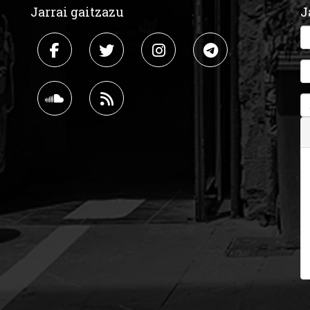
Jarrai gaitzazu
J