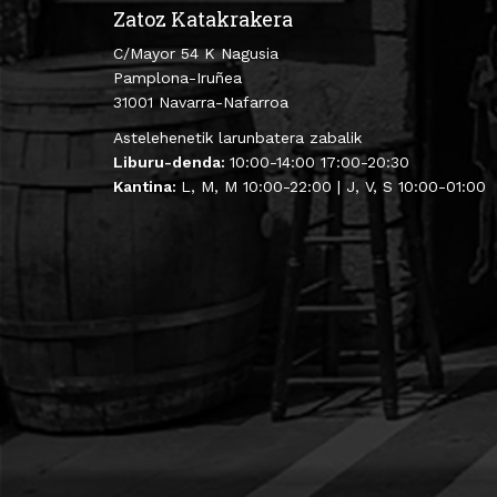
Zatoz Katakrakera
C/Mayor 54 K Nagusia
Pamplona-Iruñea
31001 Navarra-Nafarroa
Astelehenetik larunbatera zabalik
Liburu-denda:
10:00-14:00 17:00-20:30
Kantina:
L, M, M 10:00-22:00 | J, V, S 10:00-01:00