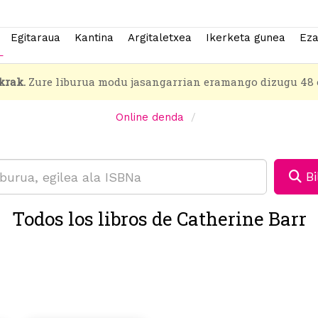
Egitaraua
Kantina
Argitaletxea
Ikerketa gunea
Eza
krak.
Zure liburua modu jasangarrian eramango dizugu 48 
Online denda
Bi
Todos los libros de Catherine Barr