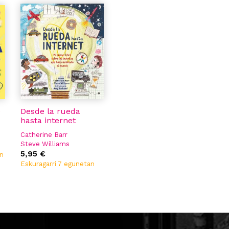
e
Desde la rueda
hasta internet
Catherine Barr
Steve Williams
5,95 €
an
Eskuragarri 7 egunetan