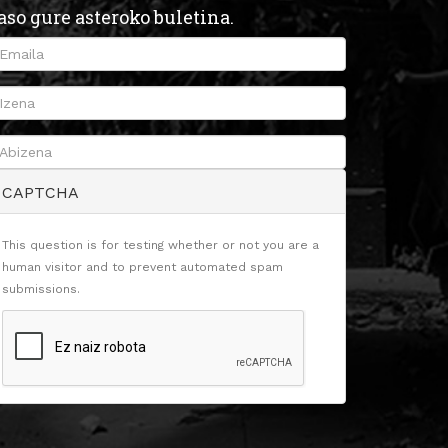
aso gure asteroko buletina.
CAPTCHA
This question is for testing whether or not you are a
human visitor and to prevent automated spam
submissions.