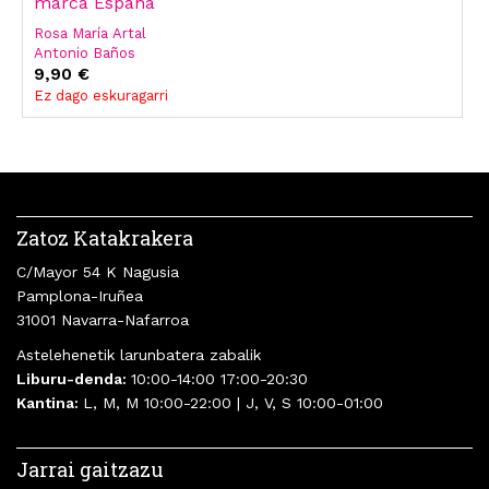
marca España
Rosa María Artal
Antonio Baños
June Fernández
9,90 €
Javier Gallego
Ez dago eskuragarri
Lucía Lijtmaer
Anton Losada
Sáenz
Zatoz Katakrakera
C/Mayor 54 K Nagusia
Pamplona-Iruñea
31001 Navarra-Nafarroa
Astelehenetik larunbatera zabalik
Liburu-denda:
10:00-14:00 17:00-20:30
Kantina:
L, M, M 10:00-22:00 | J, V, S 10:00-01:00
Jarrai gaitzazu