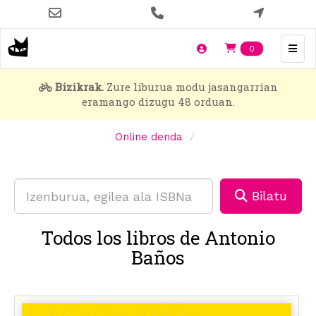
Skip
to
main
Items en t
0
content
Bizikrak.
Zure liburua modu jasangarrian
eramango dizugu 48 orduan.
Online denda
Bilatu
Todos los libros de Antonio
Baños