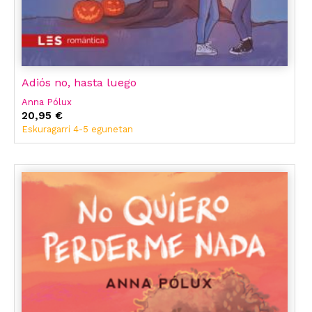
Adiós no, hasta luego
Anna Pólux
20,95 €
Eskuragarri 4-5 egunetan