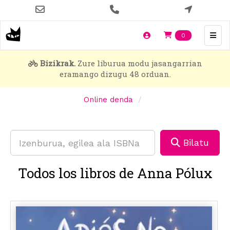
Skip
to
main
Items en t
0
content
Bizikrak.
Zure liburua modu jasangarrian
eramango dizugu 48 orduan.
Online denda
Bilatu
Todos los libros de Anna Pólux