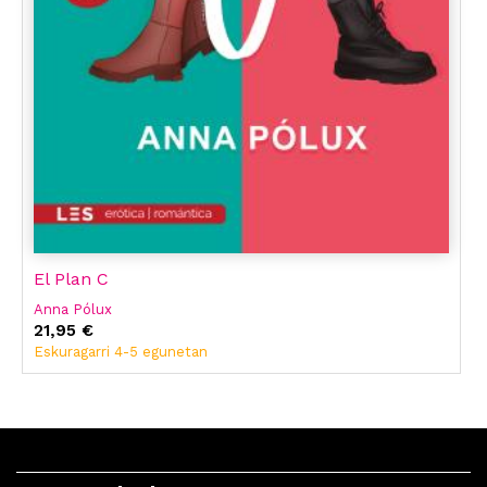
El Plan C
Anna Pólux
21,95 €
Eskuragarri 4-5 egunetan