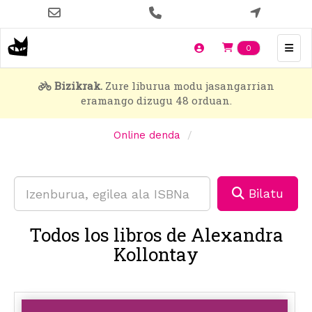
Skip
to
main
Items en t
0
content
Bizikrak.
Zure liburua modu jasangarrian
eramango dizugu 48 orduan.
Online denda
Bilatu
Todos los libros de Alexandra
Kollontay