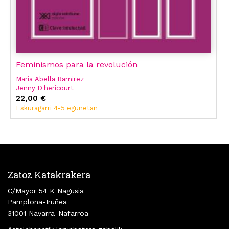
Feminismos para la revolución
Maria Abella Ramirez
Jenny D'hericourt
Claire Démar
22,00 €
Laura Fernández Cordero
Eskuragarri 4-5 egunetan
Carles Fourier
Emma Goldman
Alexandra Kollontay
Lacer
Zatoz Katakrakera
C/Mayor 54 K Nagusia
Pamplona-Iruñea
31001 Navarra-Nafarroa