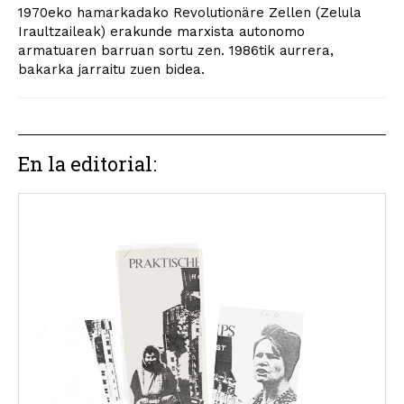
1970eko hamarkadako Revolutionäre Zellen (Zelula
Iraultzaileak) erakunde marxista autonomo
armatuaren barruan sortu zen. 1986tik aurrera,
bakarka jarraitu zuen bidea.
En la editorial: