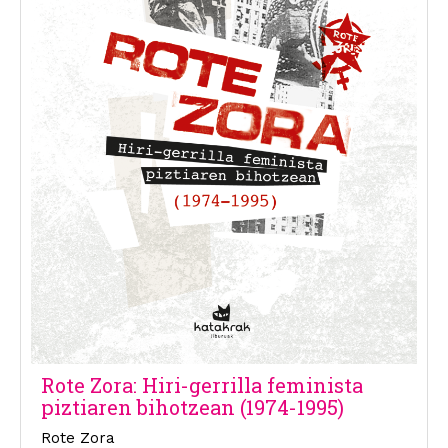
Rote Zora: Hiri-gerrilla feminista
piztiaren bihotzean (1974-1995)
Rote Zora