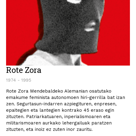
Rote Zora
1974 - 1995
Rote Zora Mendebaldeko Alemanian osatutako
emakume feminista autonomoen hiri-gerrilla bat izan
zen. Segurtasun-indarren azpiegituren, enpresen,
epaitegien eta lantegien kontrako 45 eraso egin
zituzten. Patriarkatuaren, inperialismoaren eta
militarismoaren aurkako lehergailuak paratzen
zituzten, eta inoiz ez zuten inor zauritu.