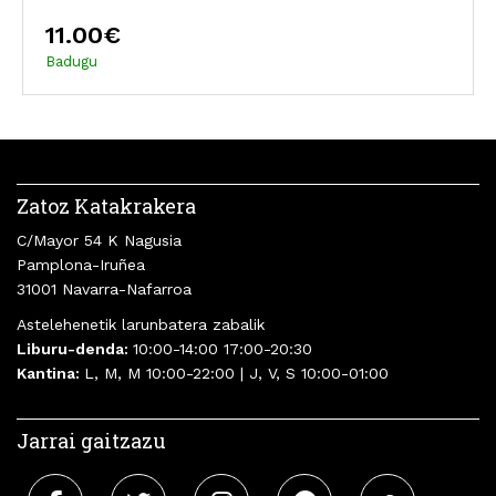
11.00€
Badugu
Zatoz Katakrakera
C/Mayor 54 K Nagusia
Pamplona-Iruñea
31001 Navarra-Nafarroa
Astelehenetik larunbatera zabalik
Liburu-denda:
10:00-14:00 17:00-20:30
Kantina:
L, M, M 10:00-22:00 | J, V, S 10:00-01:00
Jarrai gaitzazu