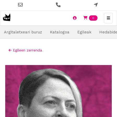
Skip
to
main
Items en t
0
content
Argitaletxeari buruz
Katalogoa
Egileak
Hedabid
Egileen zerrenda