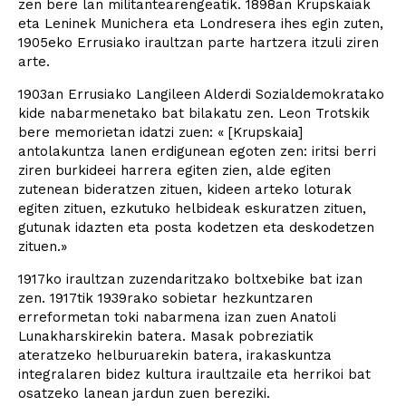
zen bere lan militantearengeatik. 1898an Krupskaiak
eta Leninek Munichera eta Londresera ihes egin zuten,
1905eko Errusiako iraultzan parte hartzera itzuli ziren
arte.
1903an Errusiako Langileen Alderdi Sozialdemokratako
kide nabarmenetako bat bilakatu zen. Leon Trotskik
bere memorietan idatzi zuen: « [Krupskaia]
antolakuntza lanen erdigunean egoten zen: iritsi berri
ziren burkideei harrera egiten zien, alde egiten
zutenean bideratzen zituen, kideen arteko loturak
egiten zituen, ezkutuko helbideak eskuratzen zituen,
gutunak idazten eta posta kodetzen eta deskodetzen
zituen.»
1917ko iraultzan zuzendaritzako boltxebike bat izan
zen. 1917tik 1939rako sobietar hezkuntzaren
erreformetan toki nabarmena izan zuen Anatoli
Lunakharskirekin batera. Masak pobreziatik
ateratzeko helburuarekin batera, irakaskuntza
integralaren bidez kultura iraultzaile eta herrikoi bat
osatzeko lanean jardun zuen bereziki.