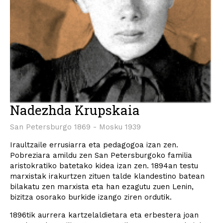
Nadezhda Krupskaia
San Petersburgo 1869 - Mosku 1939
Iraultzaile errusiarra eta pedagogoa izan zen.
Pobreziara amildu zen San Petersburgoko familia
aristokratiko batetako kidea izan zen. 1894an testu
marxistak irakurtzen zituen talde klandestino batean
bilakatu zen marxista eta han ezagutu zuen Lenin,
bizitza osorako burkide izango ziren ordutik.
1896tik aurrera kartzelaldietara eta erbestera joan