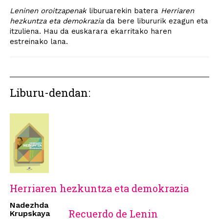
Leninen oroitzapenak
liburuarekin batera
Herriaren
hezkuntza eta demokrazia
da bere libururik ezagun eta
itzuliena. Hau da euskarara ekarritako haren
estreinako lana.
Liburu-dendan:
Herriaren hezkuntza eta demokrazia
Nadezhda
Recuerdo de Lenin
Krupskaya