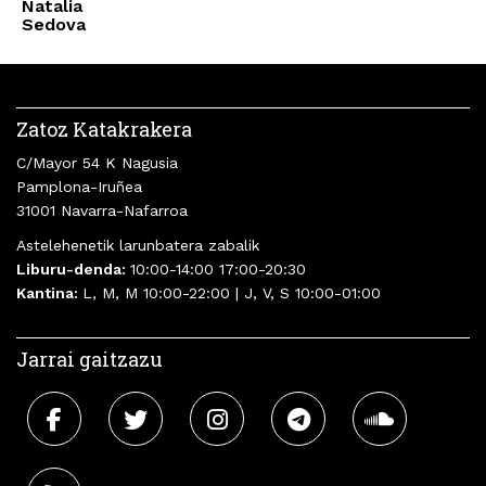
Natalia
Sedova
Zatoz Katakrakera
C/Mayor 54 K Nagusia
Pamplona-Iruñea
31001 Navarra-Nafarroa
Astelehenetik larunbatera zabalik
Liburu-denda:
10:00-14:00 17:00-20:30
Kantina:
L, M, M 10:00-22:00 | J, V, S 10:00-01:00
Jarrai gaitzazu