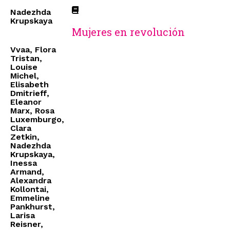
Nadezhda
Krupskaya
Mujeres en revolución
Vvaa, Flora
Tristan,
Louise
Michel,
Elisabeth
Dmitrieff,
Eleanor
Marx, Rosa
Luxemburgo,
Clara
Zetkin,
Nadezhda
Krupskaya,
Inessa
Armand,
Alexandra
Kollontai,
Emmeline
Pankhurst,
Larisa
Reisner,