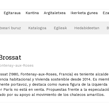
Egitaraua
Kantina
Argitaletxea
Ikerketa gunea
Eza
txeari buruz
Katalogoa
Egileak
Hedabideetan
B
Brossat
Fontenay-aux-Roses
ssat (1980, Fontenay-aux-Roses, Francia) es teniente alcalde
cia habitacional y Vivienda sostenible desde 2014. Es miemb
ente portavoz, y destaca como nueva figura de la izquierda 
r París no está en venta. Propuestas frente a la especulaci
ado por su apoyo al movimiento de los chalecos amarillos.