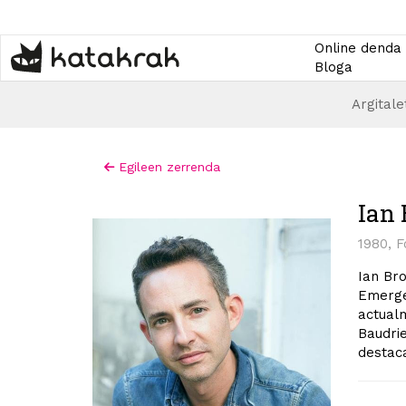
Skip
to
main
Online denda
content
Bloga
Argitale
Egileen zerrenda
Ian 
1980, 
Ian Bro
Emergen
actualm
Baudrie
destac