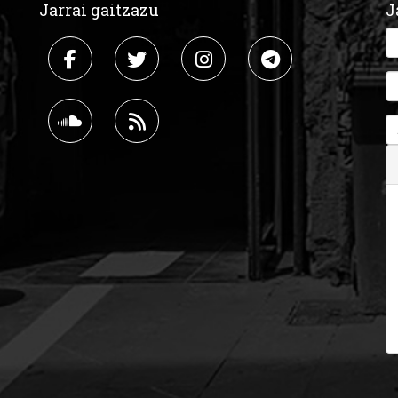
Jarrai gaitzazu
J