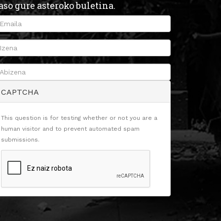
aso gure asteroko buletina.
CAPTCHA
This question is for testing whether or not you are a
human visitor and to prevent automated spam
submissions.