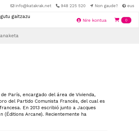
info@katakrak.net
948 225 520
Non gaude?
eus
gutu gaitzazu
Ite
Nire kontua
0
anaketa
 de París, encargado del área de Vivienda,
ro del Partido Comunista Francés, del cual es
francesa. En 2013 escribió junto a Jacques
ón (Éditions Arcane). Recientemente ha