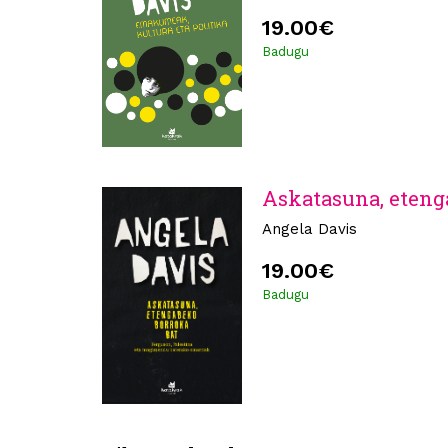
19.00€
Badugu
Askatasuna, eteng
Angela Davis
19.00€
Badugu