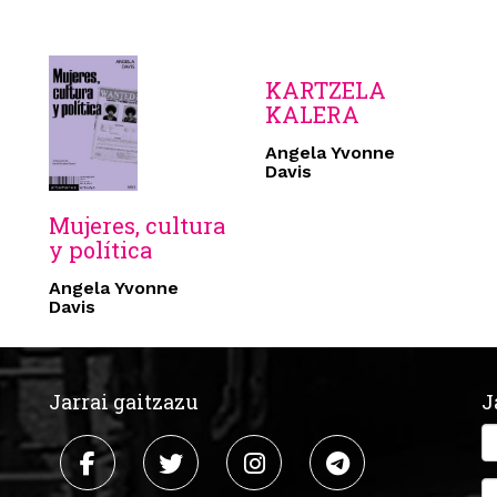
KARTZELA
KALERA
Angela Yvonne
Davis
Mujeres, cultura
y política
Angela Yvonne
Davis
Jarrai gaitzazu
J