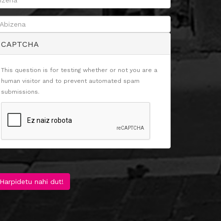
CAPTCHA
This question is for testing whether or not you are a
human visitor and to prevent automated spam
submissions.
Harpidetu nahi dut!