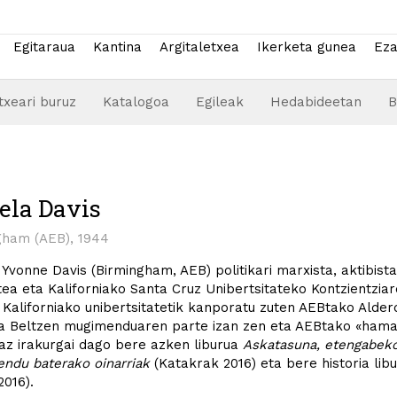
Egitaraua
Kantina
Argitaletxea
Ikerketa gunea
Eza
txeari buruz
Katalogoa
Egileak
Hedabideetan
B
ela Davis
gham (AEB), 1944
Yvonne Davis (Birmingham, AEB) politikari marxista, aktibis
tea eta Kaliforniako Santa Cruz Unibertsitateko Kontzientzi
Kaliforniako unibertsitatetik kanporatu zuten AEBtako Alderd
a Beltzen mugimenduaren parte izan zen eta AEBtako «hamar 
az irakurgai dago bere azken liburua
Askatasuna, etengabeko 
ndu baterako oinarriak
(Katakrak 2016) eta bere historia lib
2016).