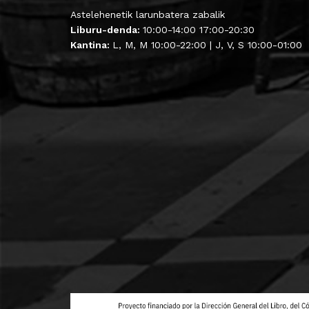
Astelehenetik larunbatera zabalik
Liburu-denda:
10:00-14:00 17:00-20:30
Kantina:
L, M, M 10:00-22:00 | J, V, S 10:00-01:00