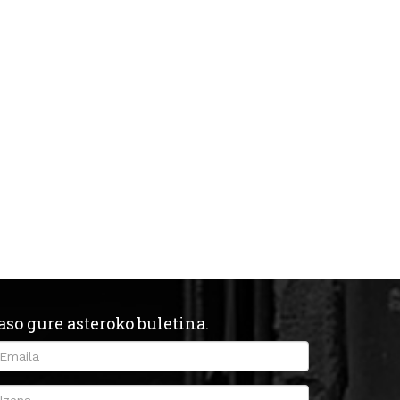
aso gure asteroko buletina.