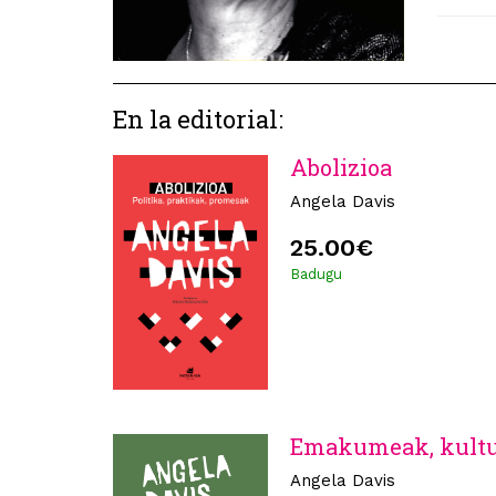
En la editorial:
Abolizioa
Angela Davis
25.00€
Badugu
Emakumeak, kultur
Angela Davis