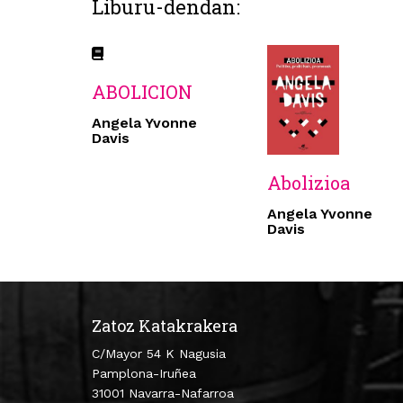
Liburu-dendan:
ABOLICION
Angela Yvonne
Davis
Abolizioa
Angela Yvonne
Davis
Zatoz Katakrakera
C/Mayor 54 K Nagusia
Pamplona-Iruñea
31001 Navarra-Nafarroa