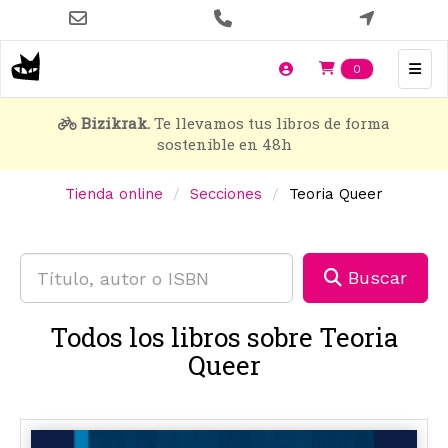
Pasar
al
contenido
Items en t
0
principal
Bizikrak.
Te llevamos tus libros de forma
sostenible en 48h
Tienda online
Secciones
Teoria Queer
Buscar
Todos los libros sobre Teoria
Queer