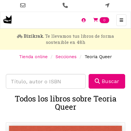
Pasar
al
contenido
Items en t
0
principal
Bizikrak.
Te llevamos tus libros de forma
sostenible en 48h
Tienda online
Secciones
Teoria Queer
Buscar
Todos los libros sobre Teoria
Queer