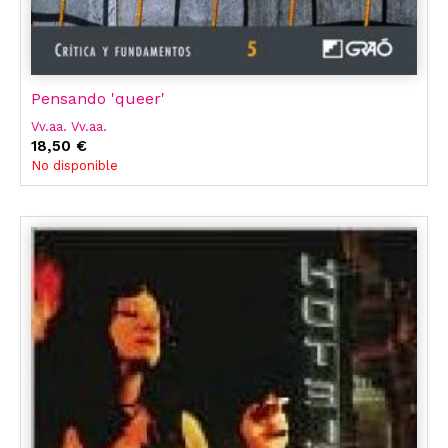
Pensando 'queer'
Vv.aa. Vv.aa.
18,50 €
No disponible