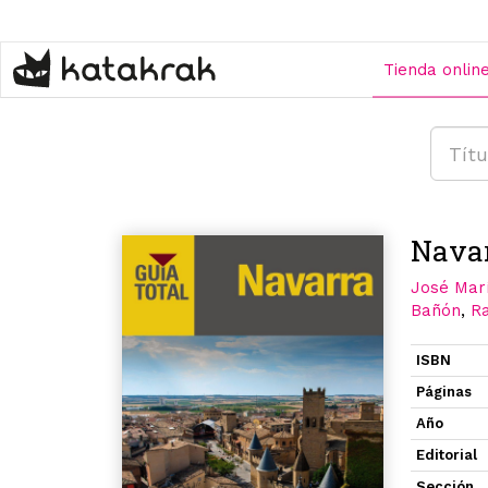
Pasar
al
contenido
Tienda onlin
principal
Nava
José Mar
Bañón
,
R
ISBN
Páginas
Año
Editorial
Sección