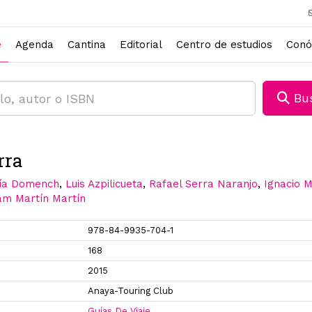
e
Agenda
Cantina
Editorial
Centro de estudios
Conó
Bus
rra
ía Domench
,
Luis Azpilicueta
,
Rafael Serra Naranjo
,
Ignacio 
am Martín Martín
978-84-9935-704-1
168
2015
Anaya-Touring Club
Guías De Viaje