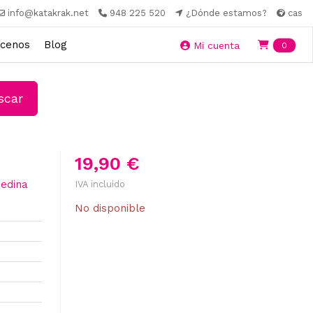
info@katakrak.net
948 225 520
¿Dónde estamos?
cas
cenos
Blog
Ite
Mi cuenta
0
car
19,90 €
Medina
IVA incluido
No disponible