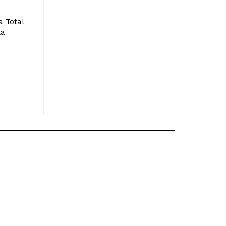
a Total
la