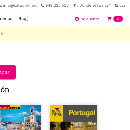
info@katakrak.net
948 225 520
¿Dónde estamos?
cas
cenos
Blog
Ite
Mi cuenta
0
8h
car
ñón